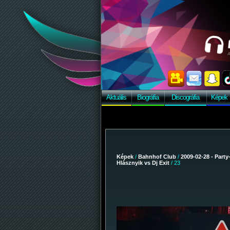
Aktuális
Biográfia
Discográfia
Képek
Képek
/
Bahnhof Club
/
2009-02-28 - Party
Hlásznyik vs Dj Exit
/ 23