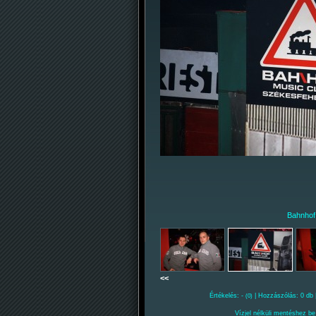
Bahnhof
<<
Értékelés: -
| Hozzászólás: 0 db 
(0)
Vízjel nélküli mentéshez be 