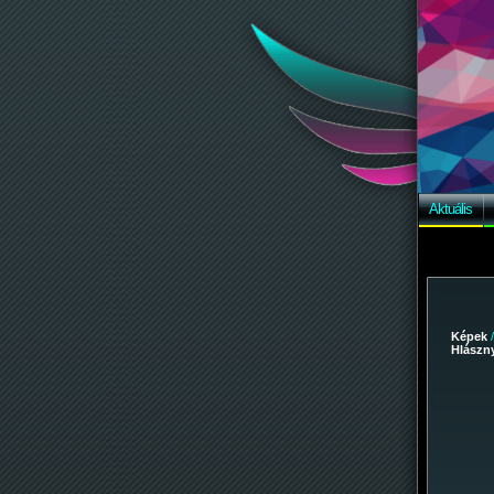
Aktuális
Képek
Hlászny