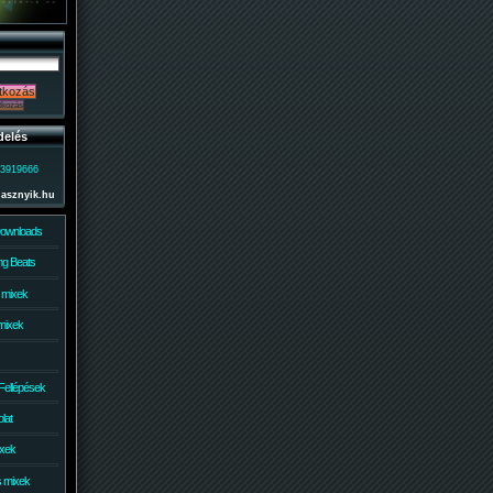
delés
)3919666
lasznyik.hu
Downloads
g Beats
 mixek
mixek
Fellépések
lat
ixek
s mixek