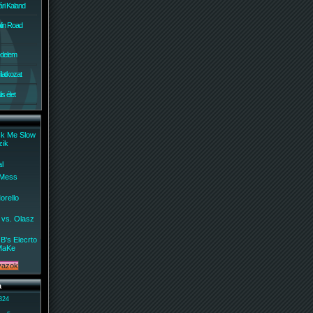
ri Kaland
lin Road
édelem
ilatkozat
s élet
ck Me Slow
zik
al
 Mess
orello
 vs. Olasz
B's Elecrto
MaKe
a
 824