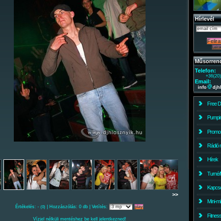
Hírlevél
Műsorren
Telefon:
+36(20
Email:
info
djh
Free 
Pumpin
Promo
Rádió 
Hírek
Turné/
Kapcso
>>
Mini-m
Értékelés: -
| Hozzászólás: 0 db | Vetítés:
(0)
Fitnes
Vízjel nélküli mentéshez be kell jelentkezned!