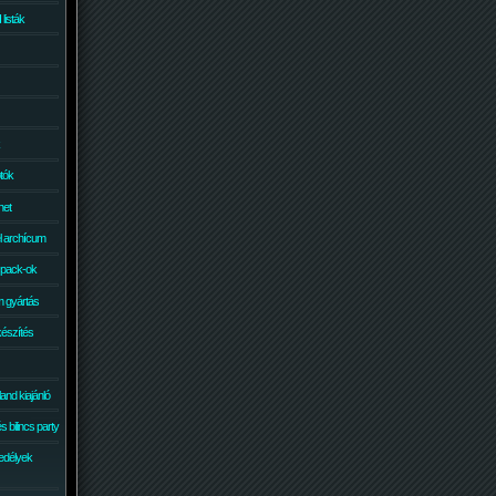
isták
otók
net
él archícum
 pack-ok
 gyártás
készítés
and kiajánló
 bilincs party
edélyek