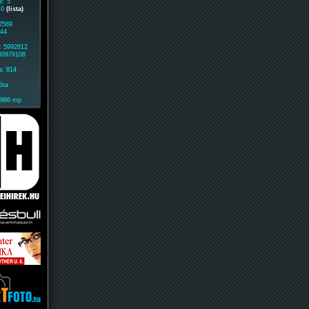
e: 5
: 0
(lista)
 2589
944
: 5992812
 60979108
a: 814
óta
1986 mp