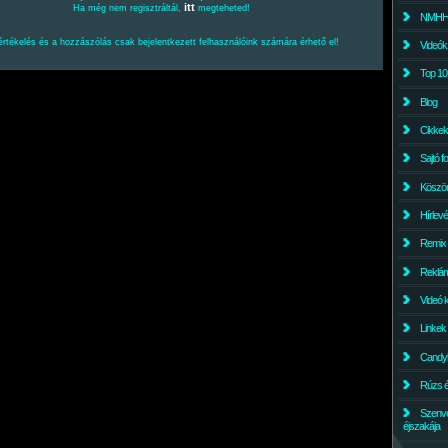
itt
Ha még nem regisztráltál,
megteheted!
NMHH l
értékelés és a hozzászólás csak bejelentkezett felhasználóink számára érhető el!
Videók
Top 10
Blog
Cikkek
Sajtó f
Köszö
Hírlev
Remix
Reklám
Videó 
Linkek
Candyl
Rúzs és
Szenv
éjszakája