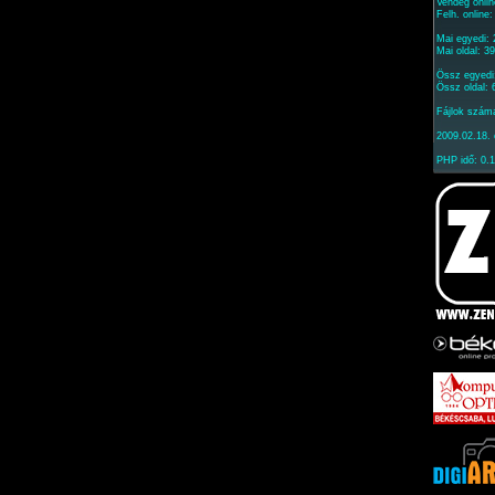
Vendég onlin
Felh. online
Mai egyedi:
Mai oldal: 3
Össz egyedi
Össz oldal:
Fájlok szám
2009.02.18. 
PHP idő: 0.