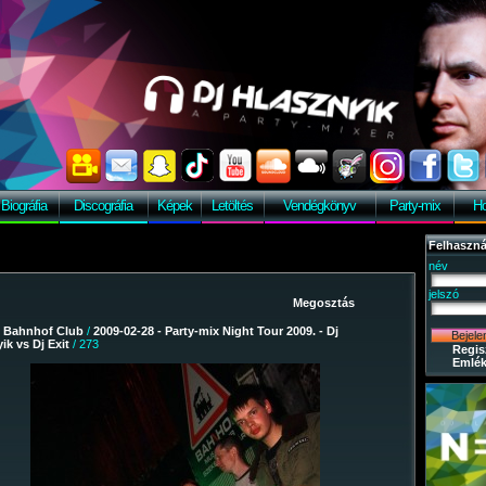
Biográfia
Discográfia
Képek
Letöltés
Vendégkönyv
Party-mix
Ho
Felhaszná
név
jelszó
/
Bahnhof Club
/
2009-02-28 - Party-mix Night Tour 2009. - Dj
ik vs Dj Exit
/ 273
Regis
Emlék