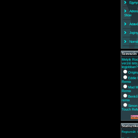
Egynyá
Adrena
Show
Adatv
Jogi ny
Normáli
Szavazás
Melyik Ro
verzió tets
legjobban?
Origin
Eddie
Remix
Mad M
Remix
Benkő
remix
Simon 
Touch Re
Statisztik
Regisztrált: