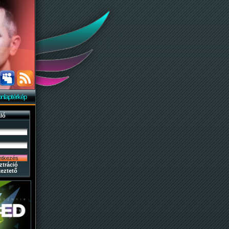
nlaptérkép
ló
ztráció
eztető