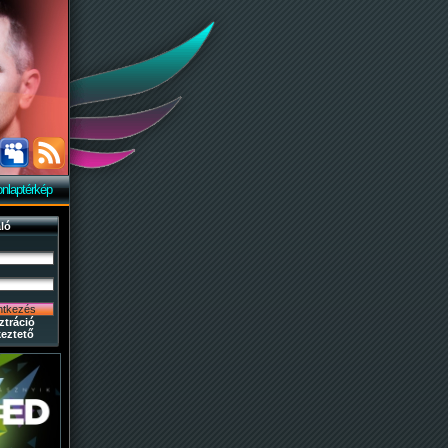
nlaptérkép
ló
ztráció
eztető