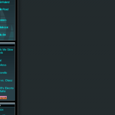
ri Kaland
lin Road
édelem
ilatkozat
s élet
ck Me Slow
zik
al
 Mess
orello
 vs. Olasz
B's Elecrto
MaKe
a
 824