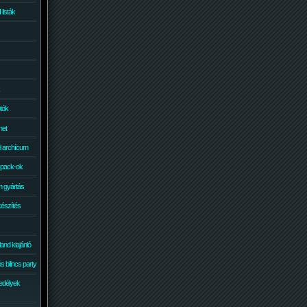
isták
otók
net
él archícum
 pack-ok
 gyártás
készítés
and kiajánló
 bilincs party
edélyek