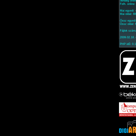
Vendég onlin
Felh. online
Mai egyedi:
Mai oldal: 8
Össz egyedi
Össz oldal:
Fájlok szám
2009.02.18. 
PHP idő: 0.