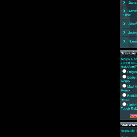
Egynyá
Adrena
Show
Adatv
Jogi ny
Normáli
Szavazás
Melyik Ro
verzió tets
legjobban?
Origin
Eddie
Remix
Mad M
Remix
Benkő
remix
Simon 
Touch Re
Statisztik
Regisztrált: