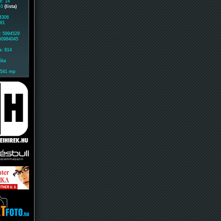
e: 14
: 0
(lista)
 4306
881
: 5994529
 60984045
a: 814
óta
1541 mp