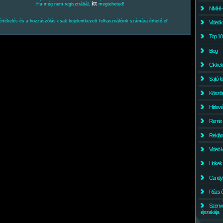
itt
Ha még nem regisztráltál,
megteheted!
NMHH l
értékelés és a hozzászólás csak bejelentkezett felhasználóink számára érhető el!
Videók
Top 10
Blog
Cikkek
Sajtó f
Köszö
Hírlev
Remix
Reklám
Videó 
Linkek
Candyl
Rúzs és
Szenv
éjszakája