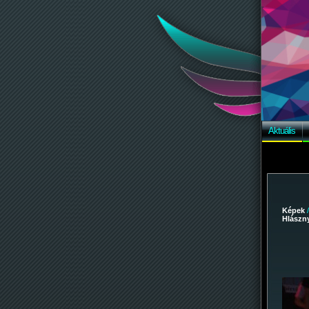
Aktuális
Képek
Hlászny