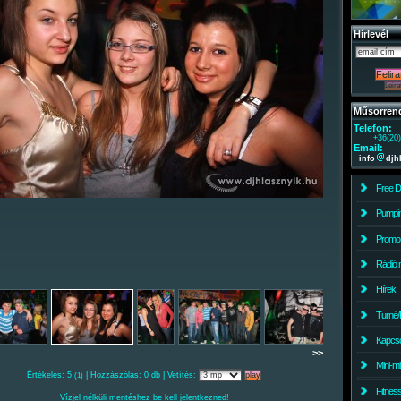
Hírlevél
Műsorren
Telefon:
+36(20
Email:
info
djh
Free 
Pumpin
Promo
Rádió 
Hírek
Turné/
Kapcso
>>
Mini-m
Értékelés: 5
| Hozzászólás: 0 db | Vetítés:
(1)
Fitnes
Vízjel nélküli mentéshez be kell jelentkezned!