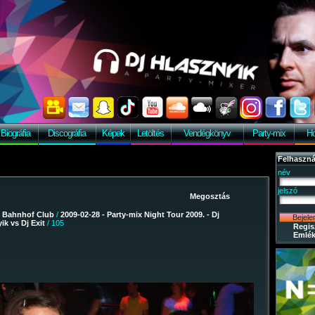
Biográfia
Discográfia
Képek
Letöltés
Vendégkönyv
Party-mix
Ho
Felhaszná
név
jelszó
/
Bahnhof Club
/
2009-02-28 - Party-mix Night Tour 2009. - Dj
ik vs Dj Exit
/ 105
Regis
Emlék