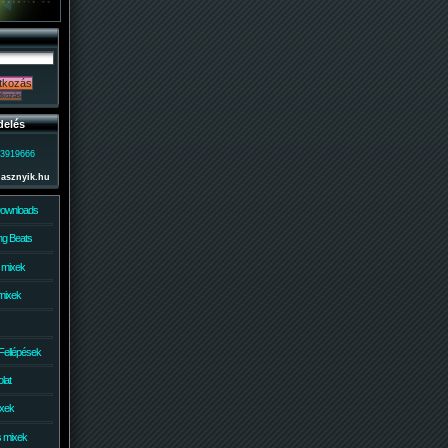
delés
)3919666
lasznyik.hu
Downloads
g Beats
 mixek
mixek
Fellépések
lat
ixek
s mixek