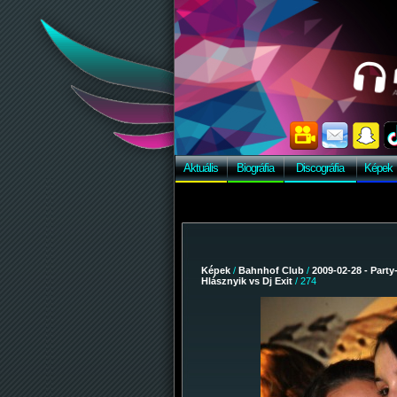
Aktuális
Biográfia
Discográfia
Képek
Képek
/
Bahnhof Club
/
2009-02-28 - Party
Hlásznyik vs Dj Exit
/ 274