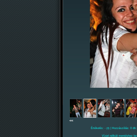
<<
Értékelés: -
| Hozzászólás: 0 db 
(0)
Vízjel nélküli mentéshez be 