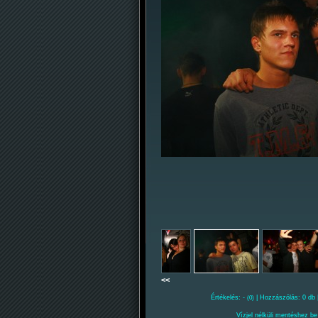
<<
Értékelés: -
| Hozzászólás: 0 db 
(0)
Vízjel nélküli mentéshez be 