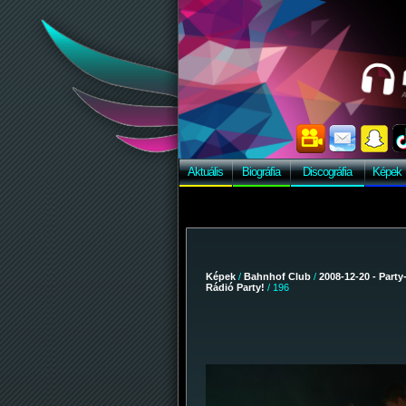
Aktuális
Biográfia
Discográfia
Képek
Képek
/
Bahnhof Club
/
2008-12-20 - Party
Rádió Party!
/ 196