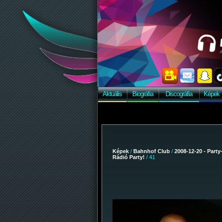
Aktuális
Biográfia
Discográfia
Képek
Képek
/
Bahnhof Club
/
2008-12-20 - Party
Rádió Party!
/ 41