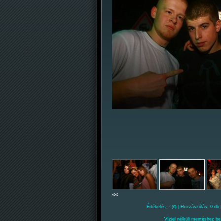
<<
Értékelés: -
| Hozzászólás: 0 db 
(0)
Vízjel nélküli mentéshez be 