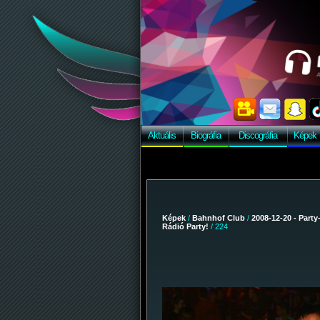
Aktuális
Biográfia
Discográfia
Képek
Képek
/
Bahnhof Club
/
2008-12-20 - Party
Rádió Party!
/ 224