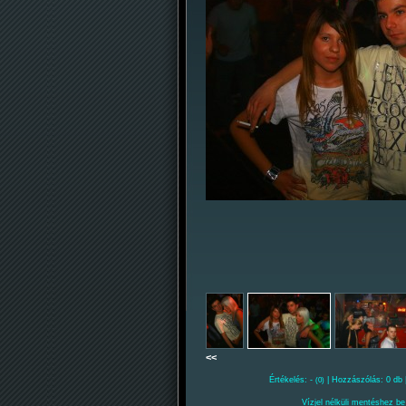
<<
Értékelés: -
| Hozzászólás: 0 db 
(0)
Vízjel nélküli mentéshez be 