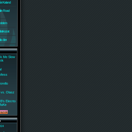
ri Kaland
lin Road
édelem
ilatkozat
s élet
ck Me Slow
zik
al
 Mess
orello
 vs. Olasz
B's Elecrto
MaKe
a
 824