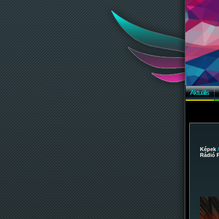
Aktuális
Képek
Rádió P