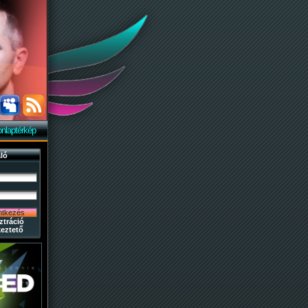
nlaptérkép
ló
ztráció
eztető