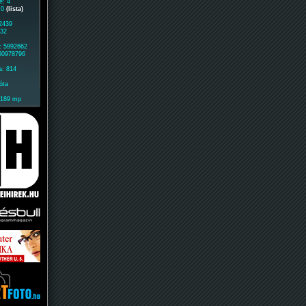
e: 4
: 0
(lista)
 2439
632
: 5992662
 60978796
a: 814
óta
2189 mp