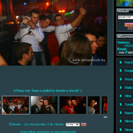
Hírlevél
Műsorren
Telefon:
+36(20
Email:
info
djh
Free 
Pumpin
Promo
Rádió 
A Party-mix Team a buliból is kivette a részét! :)
Hírek
Turné/
Kapcso
>>
Mini-m
Értékelés: -
| Hozzászólás: 0 db | Vetítés:
(0)
Fitnes
Vízjel nélküli mentéshez be kell jelentkezned!