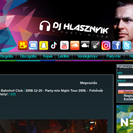
Biográfia
Discográfia
Képek
Letöltés
Vendégkönyv
Party-mix
Ho
Felhaszná
név
jelszó
/
Bahnhof Club
/
2008-12-20 - Party-mix Night Tour 2009. - Fehérvár
arty!
/ 215
Regis
Emlék