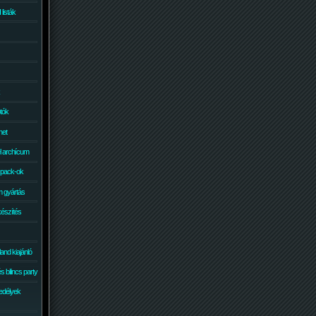
isták
otók
net
él archícum
 pack-ok
 gyártás
készítés
and kiajánló
 bilincs party
edélyek