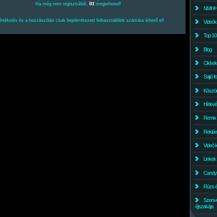
itt
Ha még nem regisztráltál,
megteheted!
NMHH l
értékelés és a hozzászólás csak bejelentkezett felhasználóink számára érhető el!
Videók
Top 10
Blog
Cikkek
Sajtó f
Köszö
Hírlev
Remix
Reklám
Videó 
Linkek
Candyl
Rúzs és
Szenv
éjszakája