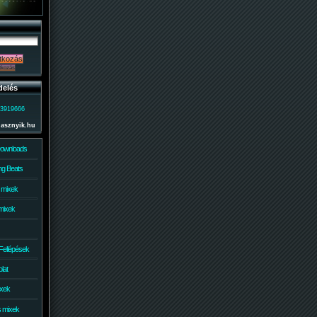
delés
)3919666
lasznyik.hu
Downloads
g Beats
 mixek
mixek
Fellépések
lat
ixek
s mixek