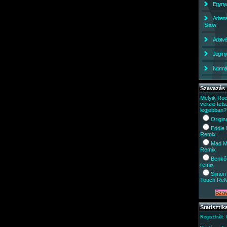
Egynyá
Adrena
Show
Adatv
Jogi ny
Normáli
Szavazás
Melyik Ro
verzió tets
legjobban?
Origin
Eddie
Remix
Mad M
Remix
Benkő
remix
Simon 
Touch Re
Statisztik
Regisztrált: