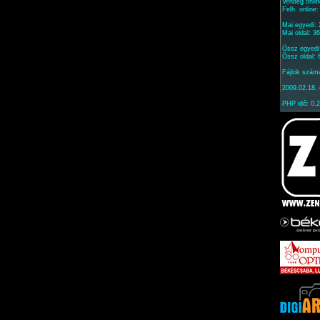
Vendég onlin
Felh. online
Mai egyedi:
Mai oldal: 3
Össz egyedi
Össz oldal:
Fájlok szám
2009.02.18. 
PHP idő: 0.