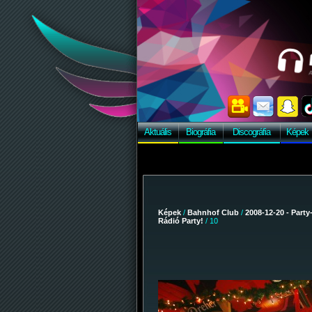
Aktuális
Biográfia
Discográfia
Képek
Képek
/
Bahnhof Club
/
2008-12-20 - Party
Rádió Party!
/ 10