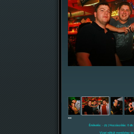
<<
Értékelés: -
| Hozzászólás: 0 db 
(0)
Vízjel nélküli mentéshez be 