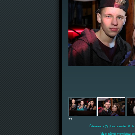
<<
Értékelés: -
| Hozzászólás: 0 db 
(0)
Vízjel nélküli mentéshez be 