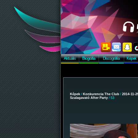
Aktuális
Biográfia
Discográfia
Képek
Képek
/
Konkurencia The Club
/
2014-11-29
Szalagavató After Party
/ 53