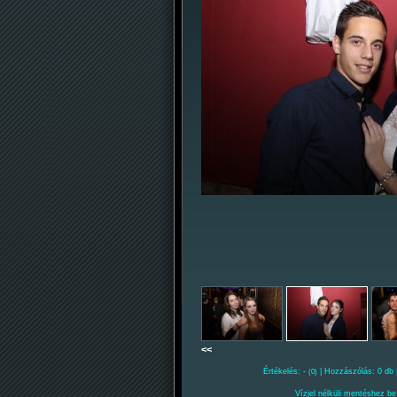
<<
Értékelés: -
| Hozzászólás: 0 db 
(0)
Vízjel nélküli mentéshez be 