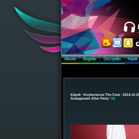
E
Aktuális
Biográfia
Discográfia
Képek
Képek
/
Konkurencia The Club
/
2014-11-29
Szalagavató After Party
/ 55