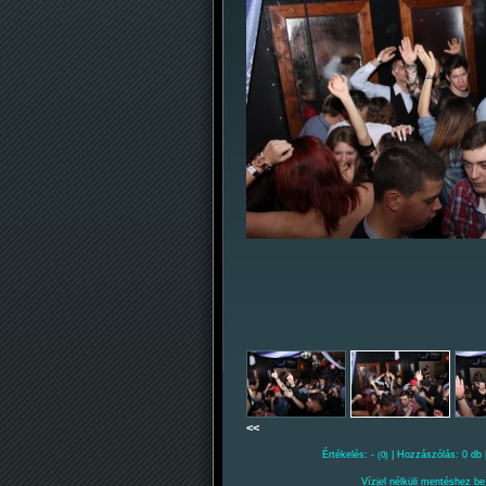
<<
Értékelés: -
| Hozzászólás: 0 db 
(0)
Vízjel nélküli mentéshez be 