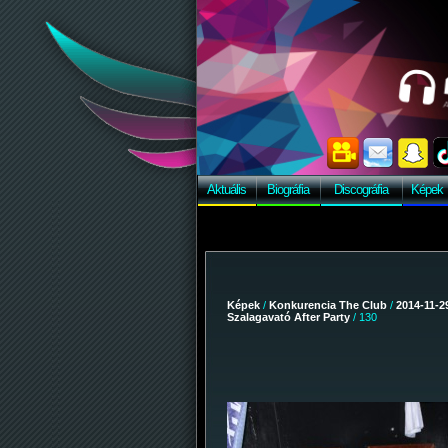
Aktuális
Biográfia
Discográfia
Képek
Képek
/
Konkurencia The Club
/
2014-11-29
Szalagavató After Party
/ 130