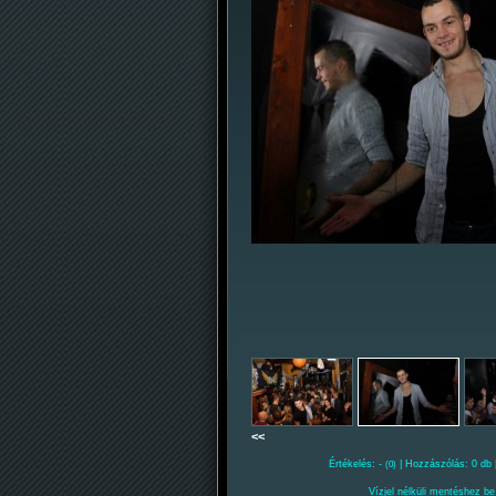
<<
Értékelés: -
| Hozzászólás: 0 db 
(0)
Vízjel nélküli mentéshez be 