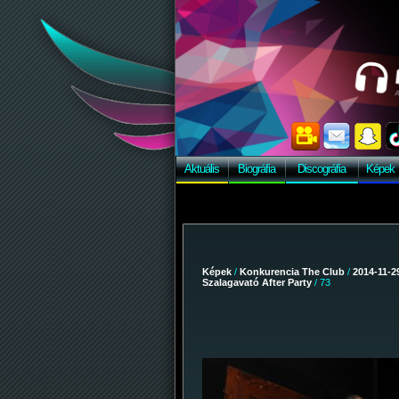
Aktuális
Biográfia
Discográfia
Képek
Képek
/
Konkurencia The Club
/
2014-11-29
Szalagavató After Party
/ 73