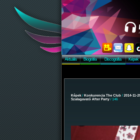
Aktuális
Biográfia
Discográfia
Képek
Képek
/
Konkurencia The Club
/
2014-11-29
Szalagavató After Party
/ 146