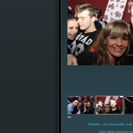
<<
Értékelés: -
| Hozzászólás: 0 db 
(0)
Vízjel nélküli mentéshez be 