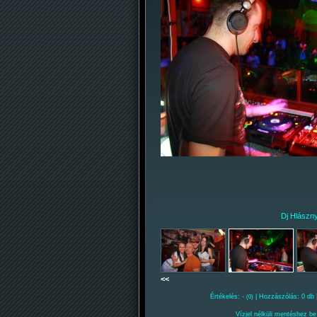
Dj Hlászny
<<
Értékelés: -
| Hozzászólás: 0 db 
(0)
Vízjel nélküli mentéshez be 