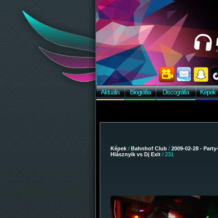
Aktuális
Biográfia
Discográfia
Képek
Képek
/
Bahnhof Club
/
2009-02-28 - Party
Hlásznyik vs Dj Exit
/ 231