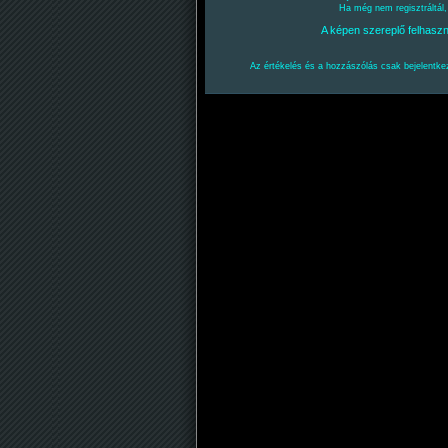
Ha még nem regisztráltál
A képen szereplő felhasz
Az értékelés és a hozzászólás csak bejelentkez