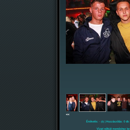
<<
Értékelés: -
| Hozzászólás: 0 db 
(0)
Vízjel nélküli mentéshez be 