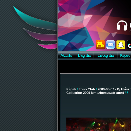
Aktuális
Biográfia
Discográfia
Képek
Képek
/
Fonó Club
/
2009-03-07 - Dj Hlász
Collection 2009 lemezbemutató turné
/ 5