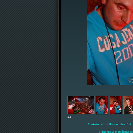
<<
Értékelés: 4
| Hozzászólás: 0 db 
(1)
Vízjel nélküli mentéshez be 