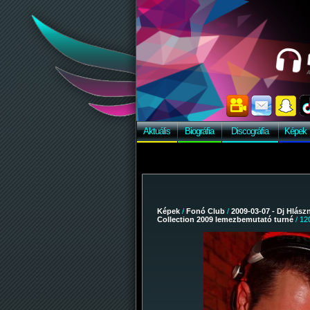
Aktuális
Biográfia
Discográfia
Képek
Képek
/
Fonó Club
/
2009-03-07 - Dj Hlász
Collection 2009 lemezbemutató turné
/ 12