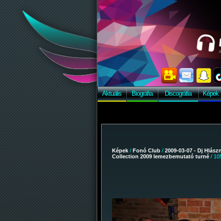
Aktuális
Biográfia
Discográfia
Képek
Képek
/
Fonó Club
/
2009-03-07 - Dj Hlász
Collection 2009 lemezbemutató turné
/ 10