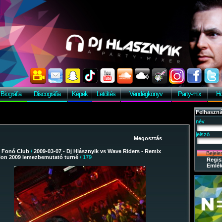
Biográfia
Discográfia
Képek
Letöltés
Vendégkönyv
Party-mix
Ho
Felhaszná
név
jelszó
/
Fonó Club
/
2009-03-07 - Dj Hlásznyik vs Wave Riders - Remix
tion 2009 lemezbemutató turné
/ 179
Regis
Emlék