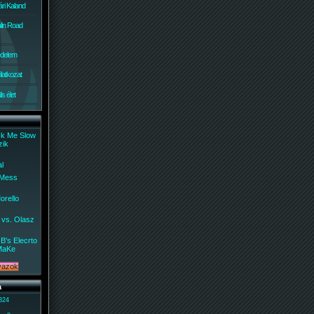
ri Kaland
lin Road
édelem
ilatkozat
s élet
ck Me Slow
zik
al
 Mess
orello
 vs. Olasz
B's Elecrto
MaKe
a
 824