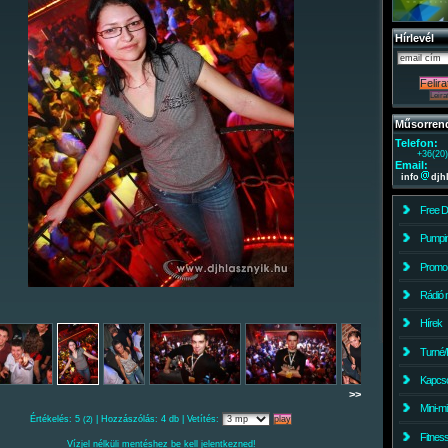
Hírlevél
Műsorren
Telefon:
+36(20
Email:
info
djh
Free 
Pumpin
Promo
Rádió 
Hírek
Turné/
Kapcso
>>
Mini-m
Értékelés: 5
| Hozzászólás: 4 db | Vetítés:
(2)
Fitnes
Vízjel nélküli mentéshez be kell jelentkezned!