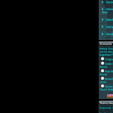
Egynyá
Adrena
Show
Adatv
Jogi ny
Normáli
Szavazás
Melyik Ro
verzió tets
legjobban?
Origin
Eddie
Remix
Mad M
Remix
Benkő
remix
Simon 
Touch Re
Statisztik
Regisztrált: