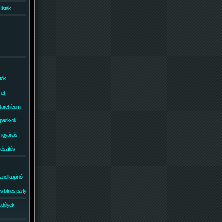
isták
otók
net
él archícum
 pack-ok
 gyártás
készítés
and kiajánló
 bilincs party
edélyek