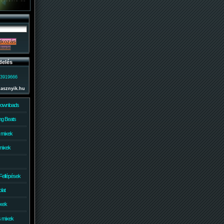
delés
)3919666
lasznyik.hu
Downloads
g Beats
 mixek
mixek
Fellépések
lat
ixek
s mixek