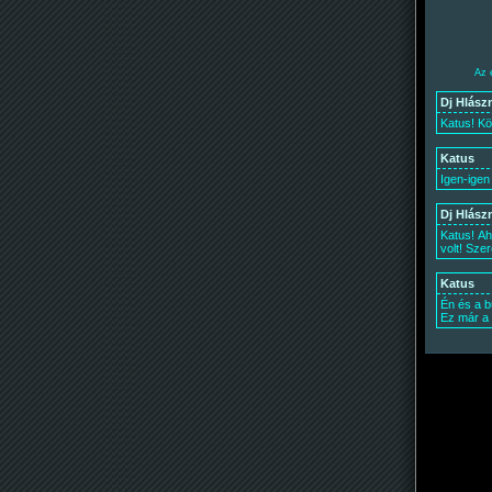
Az 
Dj Hlász
Katus! Kö
Katus
Igen-igen
Dj Hlász
Katus! Ah
volt! Sze
Katus
Én és a bu
Ez már a v