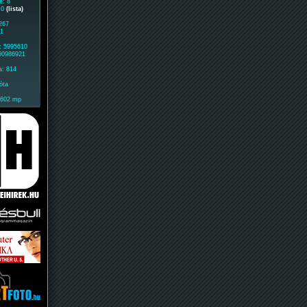
e: 8
: 0
(lista)
267
61
: 5995610
 60986921
a: 814
óta
1602 mp