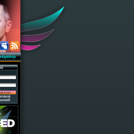
nlaptérkép
ló
ztráció
eztető