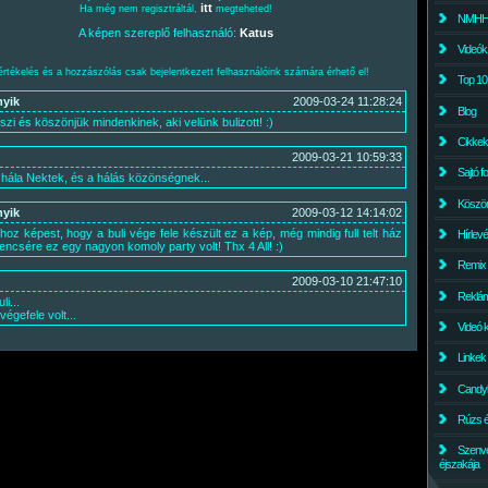
itt
Ha még nem regisztráltál,
megteheted!
NMHH l
A képen szereplő felhasználó:
Katus
Videók
értékelés és a hozzászólás csak bejelentkezett felhasználóink számára érhető el!
Top 10
nyik
2009-03-24 11:28:24
Blog
szi és köszönjük mindenkinek, aki velünk bulizott! :)
Cikkek
2009-03-21 10:59:33
Sajtó f
 hála Nektek, és a hálás közönségnek...
Köszö
nyik
2009-03-12 14:14:02
hoz képest, hogy a buli vége fele készült ez a kép, még mindig full telt ház
Hírlev
rencsére ez egy nagyon komoly party volt! Thx 4 All! :)
Remix
2009-03-10 21:47:10
Reklám
li...
égefele volt...
Videó 
Linkek
Candyl
Rúzs és
Szenv
éjszakája