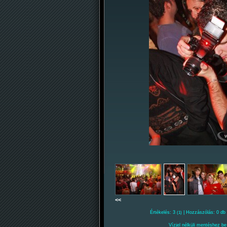
<<
Értékelés: 3
| Hozzászólás: 0 db 
(1)
Vízjel nélküli mentéshez be 