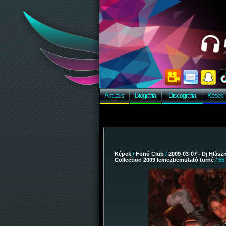
Aktuális
Biográfia
Discográfia
Képek
Képek
/
Fonó Club
/
2009-03-07 - Dj Hlász
Collection 2009 lemezbemutató turné
/ 55