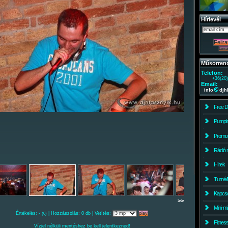
Hírlevél
Műsorren
Telefon:
+36(20
Email:
info
djh
Free 
Pumpin
Promo
Rádió 
Hírek
Turné/
Kapcso
>>
Mini-m
Értékelés: -
| Hozzászólás: 0 db | Vetítés:
(0)
Fitnes
Vízjel nélküli mentéshez be kell jelentkezned!