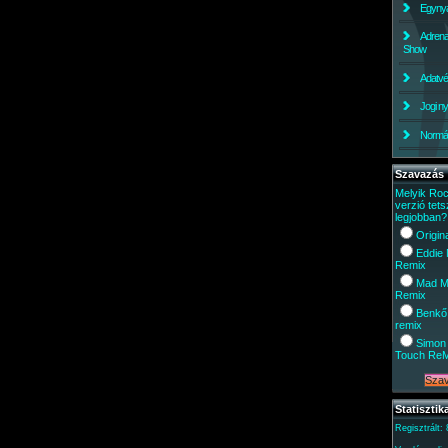
Egynyá
Adrena
Show
Adatv
Jogi ny
Normáli
Szavazás
Melyik Ro
verzió tets
legjobban?
Origin
Eddie
Remix
Mad M
Remix
Benkő
remix
Simon 
Touch Re
Statisztik
Regisztrált: