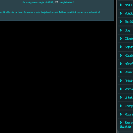
itt
Ha még nem regisztráltál,
megteheted!
NMHH l
értékelés és a hozzászólás csak bejelentkezett felhasználóink számára érhető el!
Videók
Top 10
Blog
Cikkek
Sajtó f
Köszö
Hírlev
Remix
Reklám
Videó 
Linkek
Candyl
Rúzs és
Szenv
éjszakája