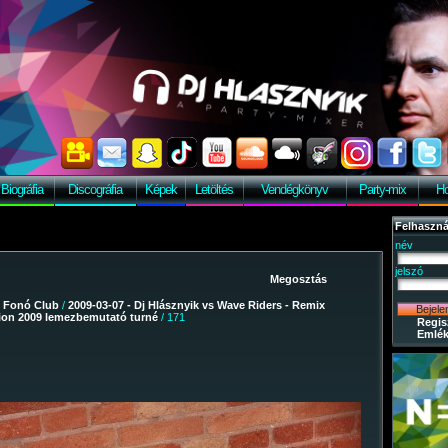
Biográfia
Discográfia
Képek
Letöltés
Vendégkönyv
Party-mix
Ho
Felhaszná
név
jelszó
/
Fonó Club
/
2009-03-07 - Dj Hlásznyik vs Wave Riders - Remix
tion 2009 lemezbemutató turné
/ 171
Regis
Emlék