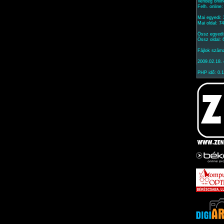
Vendég onlin
Felh. online
Mai egyedi:
Mai oldal: 7
Össz egyedi
Össz oldal:
Fájlok szám
2009.02.18. 
PHP idő: 0.