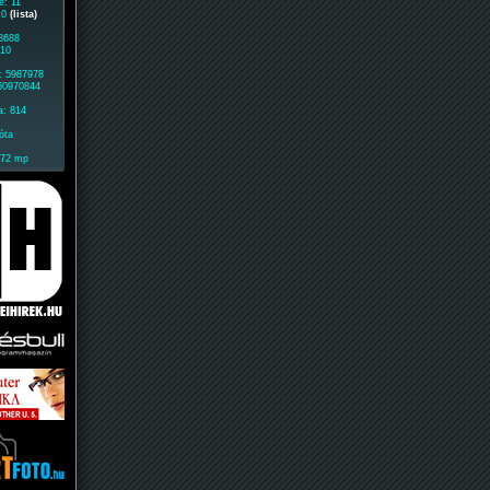
e: 11
: 0
(lista)
 3688
410
: 5987978
 60970844
a: 814
óta
172 mp