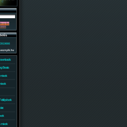
delés
)3919666
lasznyik.hu
Downloads
g Beats
 mixek
mixek
Fellépések
lat
ixek
s mixek