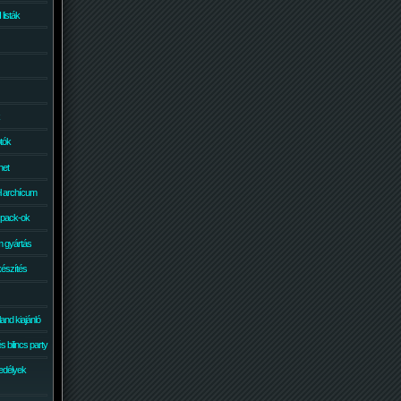
isták
otók
net
él archícum
 pack-ok
 gyártás
készítés
and kiajánló
 bilincs party
edélyek