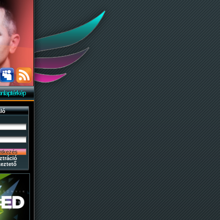
nlaptérkép
ló
ztráció
eztető