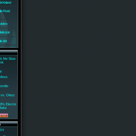
ri Kaland
lin Road
édelem
ilatkozat
s élet
ck Me Slow
zik
al
 Mess
orello
 vs. Olasz
B's Elecrto
MaKe
a
 824